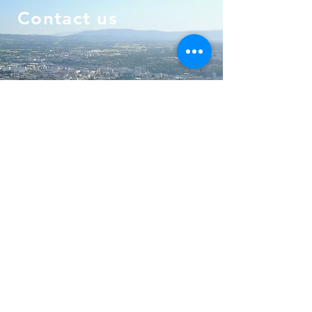
Contact us
E-mail
contact@sunecom.ch
Phone
+41 22 736 01 71
Adress:
Bvd de la Tour 14, 1205
Geneva